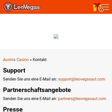
Skip
to
6
content
Austria Casino
»
Kontakt
Support
Senden Sie uns eine E-Mail an:
support@leovegasaut.com
Partnerschaftsangebote
Senden Sie uns eine E-Mail an:
partners@leovegasaut.com
Presse